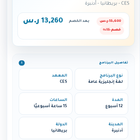
CES - بريطانيا - أدنبرة
13,260 ر.س
15,600 ر.س
بعد الخصم
خصم 15%
تفاصيل البرنامج
ℹ️
نوع البرنامج
المعهد
لغة إنجليزية عامة
CES
المدة
الساعات
12 أسبوع
15 ساعة أسبوعيًا
المدينة
الدولة
أدنبرة
بريطانيا