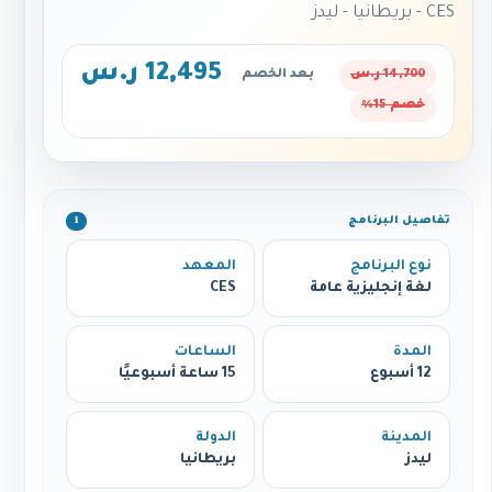
CES - بريطانيا - ليدز
12,495 ر.س
14,700 ر.س
بعد الخصم
خصم 15%
تفاصيل البرنامج
ℹ️
نوع البرنامج
المعهد
لغة إنجليزية عامة
CES
المدة
الساعات
12 أسبوع
15 ساعة أسبوعيًا
المدينة
الدولة
ليدز
بريطانيا