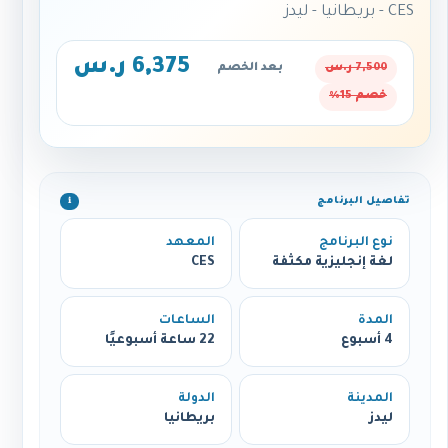
CES - بريطانيا - ليدز
6,375 ر.س
7,500 ر.س
بعد الخصم
خصم 15%
تفاصيل البرنامج
ℹ️
نوع البرنامج
المعهد
لغة إنجليزية مكثفة
CES
المدة
الساعات
4 أسبوع
22 ساعة أسبوعيًا
المدينة
الدولة
ليدز
بريطانيا