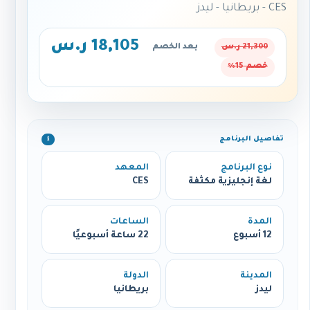
CES - بريطانيا - ليدز
18,105 ر.س
21,300 ر.س
بعد الخصم
خصم 15%
تفاصيل البرنامج
ℹ️
نوع البرنامج
المعهد
لغة إنجليزية مكثفة
CES
المدة
الساعات
12 أسبوع
22 ساعة أسبوعيًا
المدينة
الدولة
ليدز
بريطانيا