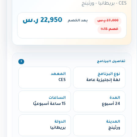
CES - بريطانيا - ورثينج
22,950 ر.س
27,000 ر.س
بعد الخصم
خصم 15%
تفاصيل البرنامج
ℹ️
نوع البرنامج
المعهد
لغة إنجليزية عامة
CES
المدة
الساعات
24 أسبوع
15 ساعة أسبوعيًا
المدينة
الدولة
ورثينج
بريطانيا