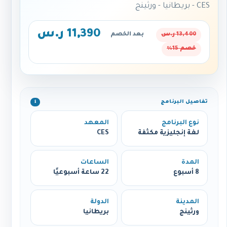
CES - بريطانيا - ورثينج
11,390 ر.س
13,400 ر.س
بعد الخصم
خصم 15%
تفاصيل البرنامج
ℹ️
نوع البرنامج
المعهد
لغة إنجليزية مكثفة
CES
المدة
الساعات
8 أسبوع
22 ساعة أسبوعيًا
المدينة
الدولة
ورثينج
بريطانيا