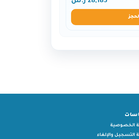
28,183 ر.س
لحجز
اسات
 الخصوصية
التسجيل والإلغاء