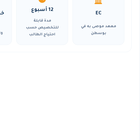
12 أسبوع
EC
خي
مدة قابلة
معهد موصى به في
للتخصيص حسب
بوسطن
وا
احتياج الطالب