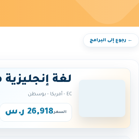
← رجوع إلى البرامج
لغة إنجليزية 
EC - أمريكا - بوسطن
26,918 ر.س
السعر