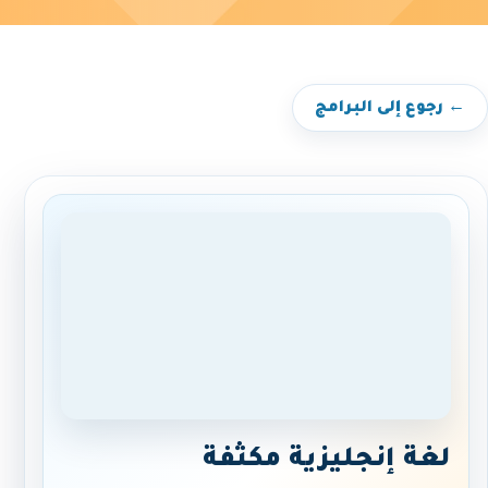
← رجوع إلى البرامج
لغة إنجليزية مكثفة