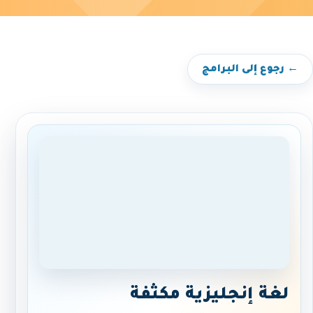
← رجوع إلى البرامج
لغة إنجليزية مكثفة