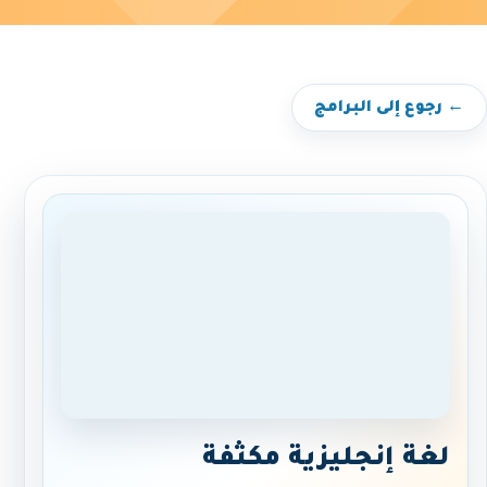
← رجوع إلى البرامج
لغة إنجليزية مكثفة