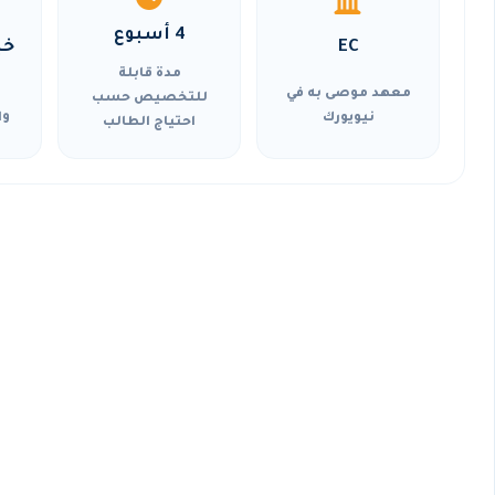
4 أسبوع
EC
خي
مدة قابلة
معهد موصى به في
للتخصيص حسب
نيويورك
وا
احتياج الطالب