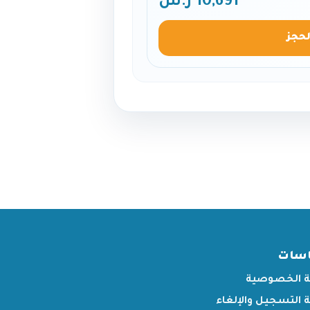
10,691 ر.س
لحجز
اسات
 الخصوصية
التسجيل والإلغاء