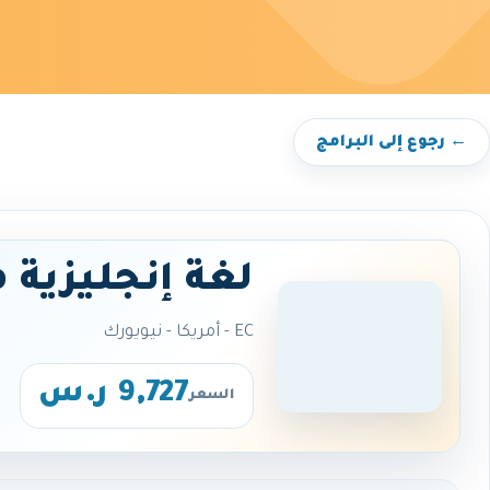
← رجوع إلى البرامج
لغة إنجليزية 
EC - أمريكا - نيويورك
9,727 ر.س
السعر