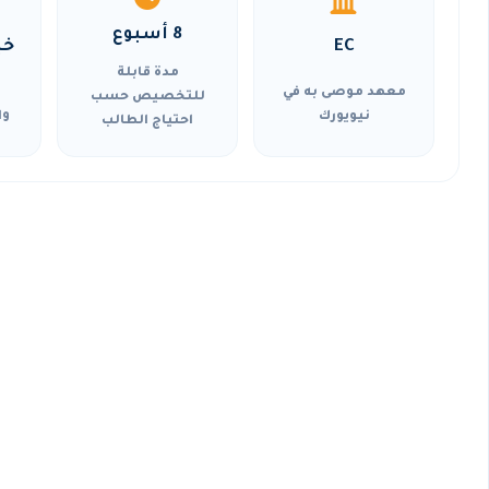
8 أسبوع
EC
خي
مدة قابلة
معهد موصى به في
للتخصيص حسب
نيويورك
وا
احتياج الطالب