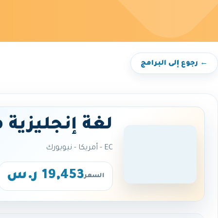
← رجوع إلى البرامج
لغة إنجليزية 
EC - أمريكا - نيويورك
19,453 ر.س
السعر