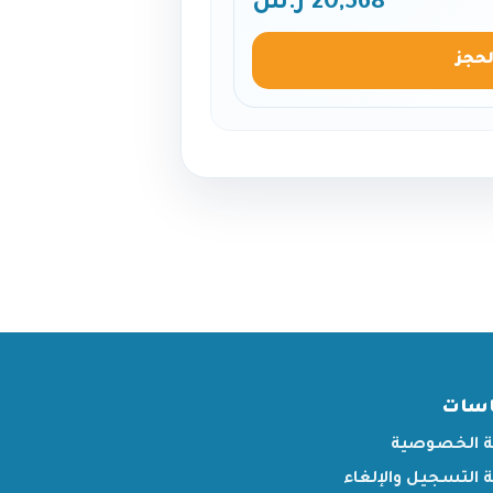
20,568 ر.س
لحجز
اسات
 الخصوصية
التسجيل والإلغاء