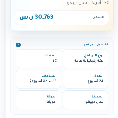
EC - أمريكا - سان دييغو
30,763 ر.س
السعر
تفاصيل البرنامج
ℹ️
نوع البرنامج
المعهد
لغة إنجليزية عامة
EC
المدة
الساعات
24 أسبوع
15 ساعة أسبوعيًا
المدينة
الدولة
سان دييغو
أمريكا