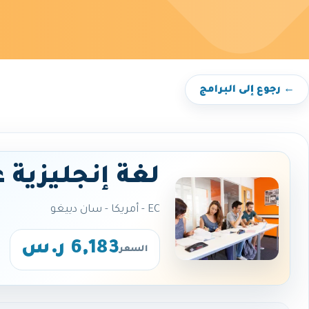
← رجوع إلى البرامج
لغة إنجليزية 
EC - أمريكا - سان دييغو
6,183 ر.س
السعر