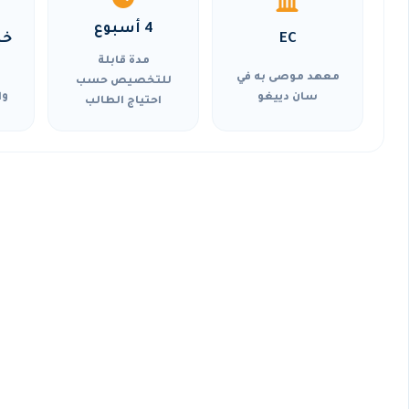
4 أسبوع
EC
خي
مدة قابلة
معهد موصى به في
للتخصيص حسب
سان دييغو
وا
احتياج الطالب