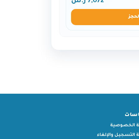
7,072 ر.س
لحجز
اسات
 الخصوصية
التسجيل والإلغاء