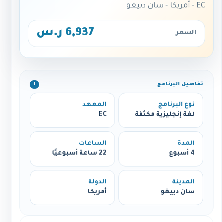
EC - أمريكا - سان دييغو
6,937 ر.س
السعر
تفاصيل البرنامج
ℹ️
نوع البرنامج
المعهد
لغة إنجليزية مكثفة
EC
المدة
الساعات
4 أسبوع
22 ساعة أسبوعيًا
المدينة
الدولة
سان دييغو
أمريكا