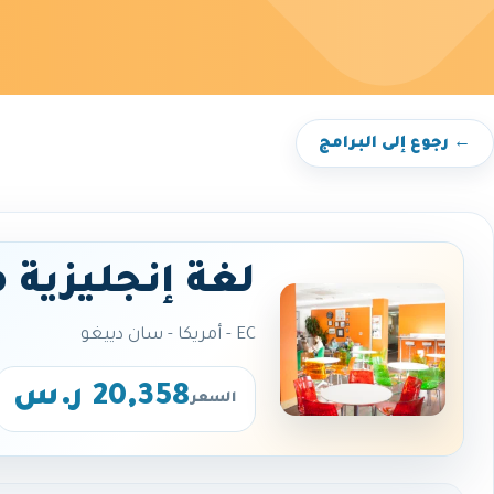
← رجوع إلى البرامج
لغة إنجليزية 
EC - أمريكا - سان دييغو
20,358 ر.س
السعر