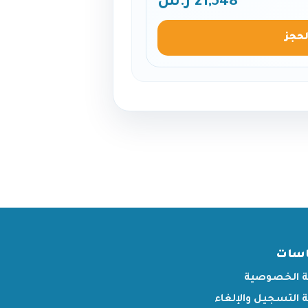
21,548 ر.س
لحجز
اسات
 الخصوصية
التسجيل والإلغاء