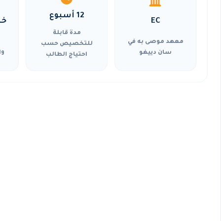
12 أسبوع
EC
خي
مدة قابلة
معهد موصى به في
للتخصيص حسب
سان دييغو
وا
احتياج الطالب