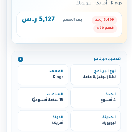
Kings - أمريكا - نيويورك
5,127 ر.س
6,409 ر.س
بعد الخصم
خصم 20%
تفاصيل البرنامج
ℹ️
نوع البرنامج
المعهد
لغة إنجليزية عامة
Kings
المدة
الساعات
4 أسبوع
15 ساعة أسبوعيًا
المدينة
الدولة
نيويورك
أمريكا