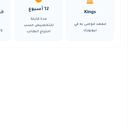
12 أسبوع
Kings
خي
مدة قابلة
معهد موصى به في
للتخصيص حسب
نيويورك
وا
احتياج الطالب