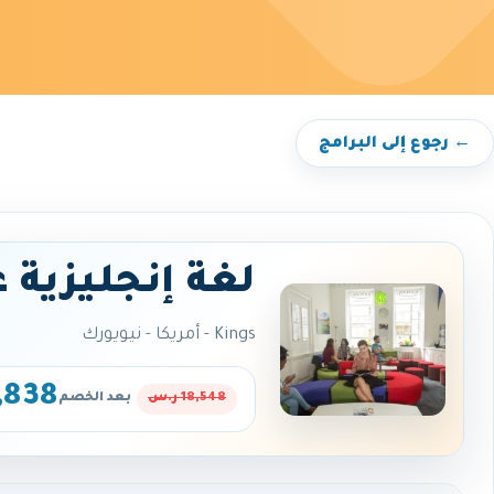
← رجوع إلى البرامج
لغة إنجليزية 
Kings - أمريكا - نيويورك
14,838 
18,548 ر.س
بعد الخصم