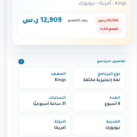
Kings - أمريكا - نيويورك
12,909 ر.س
16,136 ر.س
بعد الخصم
خصم 20%
تفاصيل البرنامج
ℹ️
نوع البرنامج
المعهد
لغة إنجليزية مكثفة
Kings
المدة
الساعات
8 أسبوع
21 ساعة أسبوعيًا
المدينة
الدولة
نيويورك
أمريكا