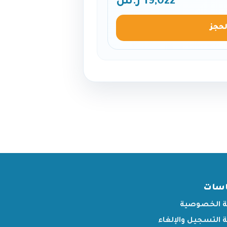
19,022 ر.س
لحجز
اسات
 الخصوصية
التسجيل والإلغاء