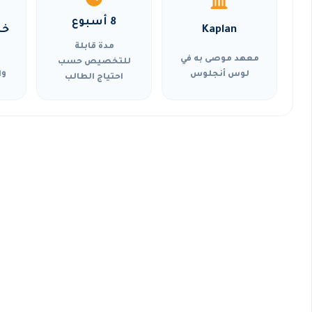
8 أسبوع
Kaplan
خي
مدة قابلة
معهد موصى به في
للتخصيص حسب
لوس أنجلوس
وا
احتياج الطالب