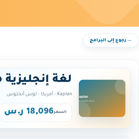
← رجوع إلى البرامج
لغة إنجليزية 
Kaplan - أمريكا - لوس أنجلوس
18,096 ر.س
السعر