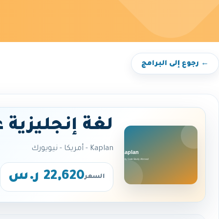
← رجوع إلى البرامج
لغة إنجليزية 
Kaplan - أمريكا - نيويورك
22,620 ر.س
السعر