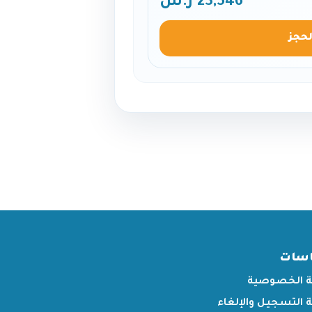
23,546 ر.س
لحجز
اسات
 الخصوصية
التسجيل والإلغاء