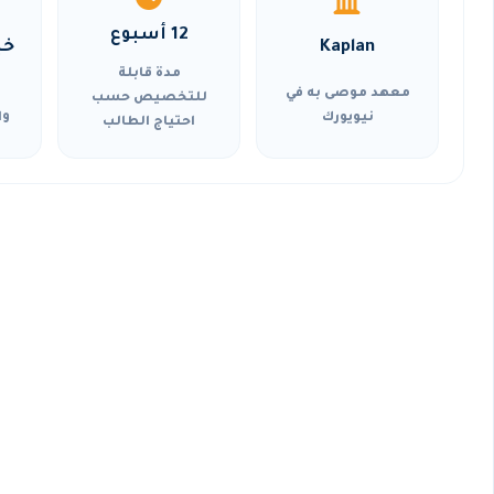
12 أسبوع
Kaplan
خي
مدة قابلة
معهد موصى به في
للتخصيص حسب
نيويورك
وا
احتياج الطالب