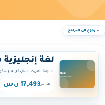
← رجوع إلى البرامج
لغة إنجليزية 
Kaplan - أمريكا - سان فرانسيسكو
17,493 ر.س
السعر