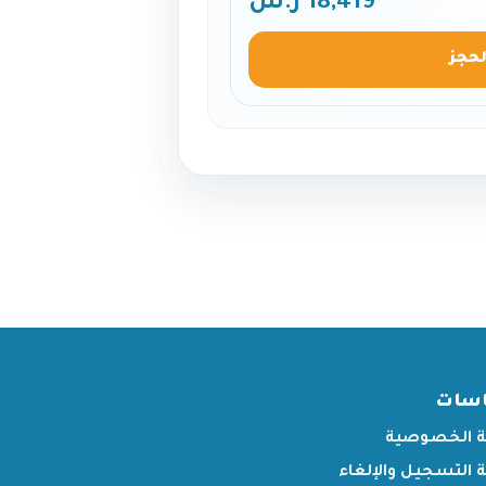
18,419 ر.س
لحجز
اسات
 الخصوصية
التسجيل والإلغاء