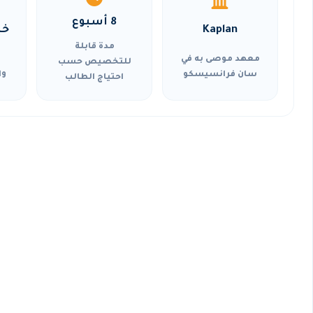
8 أسبوع
Kaplan
خي
مدة قابلة
معهد موصى به في
للتخصيص حسب
سان فرانسيسكو
وا
احتياج الطالب