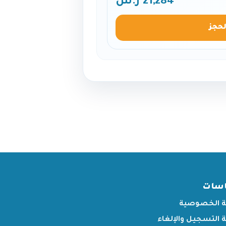
21,284 ر.س
لحجز
اسات
 الخصوصية
التسجيل والإلغاء