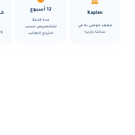
12 أسبوع
Kaplan
خي
مدة قابلة
معهد موصى به في
للتخصيص حسب
سانتا باربرا
وا
احتياج الطالب