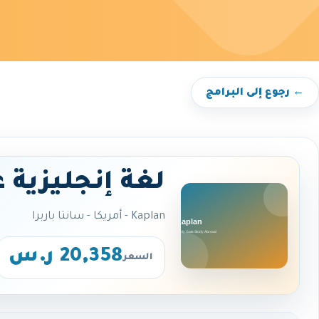
← رجوع إلى البرامج
لغة إنجليزية 
Kaplan - أمريكا - سانتا باربرا
20,358 ر.س
السعر