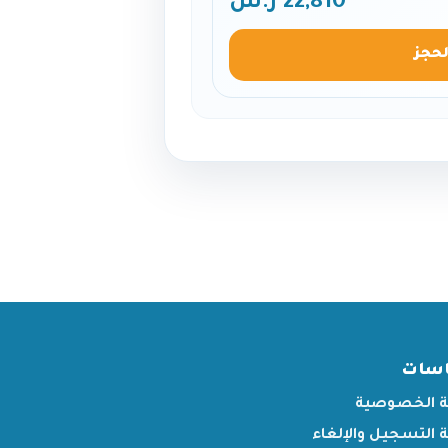
22,810 ر.س
لحجز
اسات
 الخصوصية
التسجيل والإلغاء