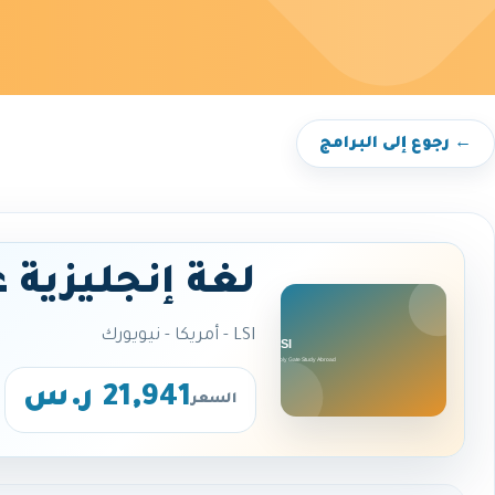
← رجوع إلى البرامج
لغة إنجليزية 
LSI - أمريكا - نيويورك
21,941 ر.س
السعر