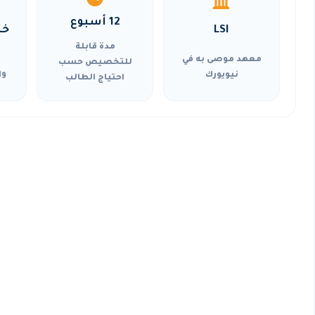
12 أسبوع
LSI
خي
مدة قابلة
معهد موصى به في
للتخصيص حسب
نيويورك
وا
احتياج الطالب