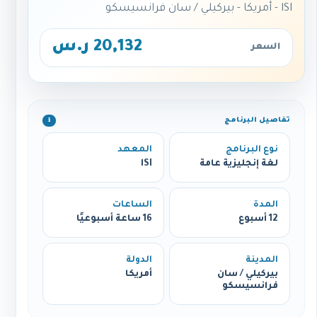
lSI - أمريكا - بيركيلي / سان فرانسيسكو
20,132 ر.س
السعر
تفاصيل البرنامج
ℹ️
نوع البرنامج
المعهد
لغة إنجليزية عامة
lSI
المدة
الساعات
12 أسبوع
16 ساعة أسبوعيًا
المدينة
الدولة
بيركيلي / سان
أمريكا
فرانسيسكو