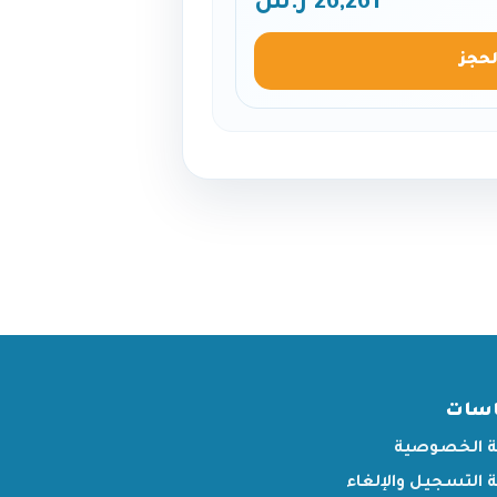
26,261 ر.س
لحجز
اسات
 الخصوصية
التسجيل والإلغاء