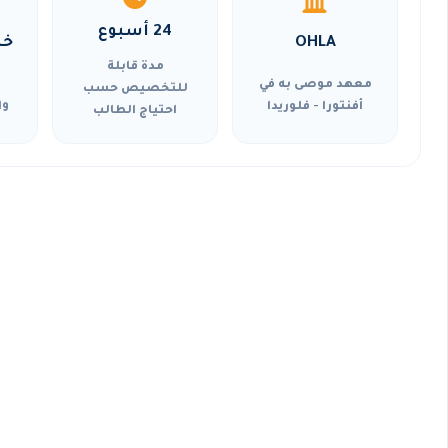
24 أسبوع
OHLA
خي
مدة قابلة
معهد موصى به في
للتخصيص حسب
أفنتورا - فلوريدا
وا
احتياج الطالب