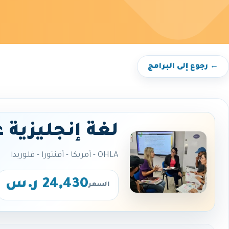
← رجوع إلى البرامج
لغة إنجليزية 
OHLA - أمريكا - أفنتورا - فلوريدا
24,430 ر.س
السعر