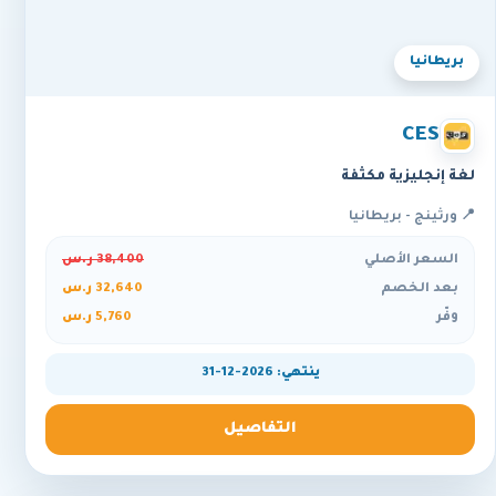
بريطانيا
CES
لغة إنجليزية مكثفة
📍 ورثينج - بريطانيا
السعر الأصلي
38,400 ر.س
بعد الخصم
32,640 ر.س
وفّر
5,760 ر.س
ينتهي: 2026-12-31
التفاصيل