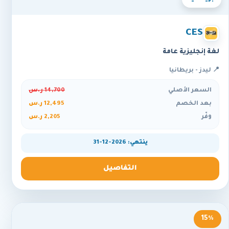
CES
لغة إنجليزية عامة
📍 ليدز - بريطانيا
السعر الأصلي
14,700 ر.س
بعد الخصم
12,495 ر.س
وفّر
2,205 ر.س
ينتهي: 2026-12-31
التفاصيل
15%