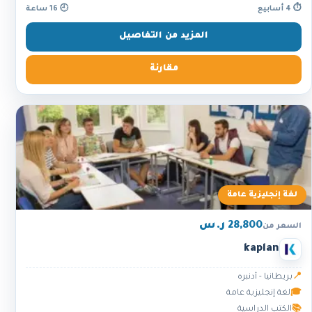
⏱ 4 أسابيع
🕘 16 ساعة
المزيد من التفاصيل
مقارنة
لغة إنجليزية عامة
28,800 ر.س
السعر من
kaplan
📍
بريطانيا - أدنبره
🎓
لغة إنجليزية عامة
📚
الكتب الدراسية