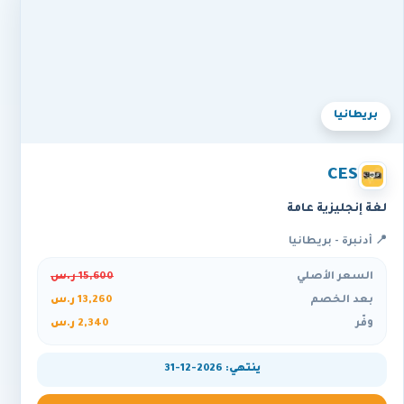
بريطانيا
CES
لغة إنجليزية عامة
📍 أدنبرة - بريطانيا
السعر الأصلي
15,600 ر.س
بعد الخصم
13,260 ر.س
وفّر
2,340 ر.س
ينتهي: 2026-12-31