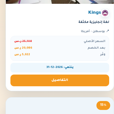
Kings
لغة إنجليزية مكثفة
📍 بوسطن - أمريكا
السعر الأصلي
25,108 ر.س
بعد الخصم
20,086 ر.س
وفّر
5,022 ر.س
ينتهي: 2026-12-31
التفاصيل
15%