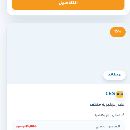
التفاصيل
15%
بريطانيا
CES
لغة إنجليزية مكثفة
📍 لندن - بريطانيا
السعر الأصلي
21,900 ر.س