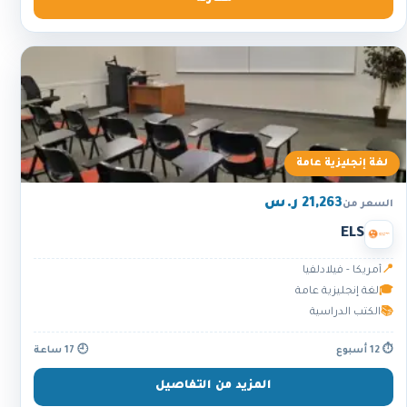
لغة إنجليزية عامة
21,263 ر.س
السعر من
ELS
📍
أمريكا - فيلادلفيا
🎓
لغة إنجليزية عامة
📚
الكتب الدراسية
⏱ 12 أسبوع
🕘 17 ساعة
المزيد من التفاصيل