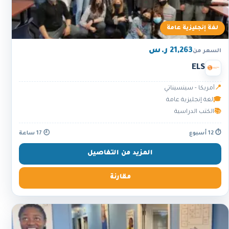
لغة إنجليزية عامة
21,263 ر.س
السعر من
ELS
📍
أمريكا - سينسيناتي
🎓
لغة إنجليزية عامة
📚
الكتب الدراسية
⏱ 12 أسبوع
🕘 17 ساعة
المزيد من التفاصيل
مقارنة