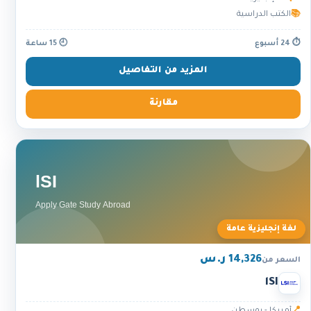
📚
الكتب الدراسية
⏱ 24 أسبوع
🕘 15 ساعة
المزيد من التفاصيل
مقارنة
لغة إنجليزية عامة
14,326 ر.س
السعر من
lSI