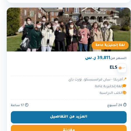
لغة إنجليزية عامة
39,811 ر.س
السعر من
ELS
📍
أمريكا - سان فرانسيسكو، نورث باي
🎓
لغة إنجليزية عامة
📚
الكتب الدراسية
⏱ 24 أسبوع
🕘 17 ساعة
المزيد من التفاصيل
مقارنة