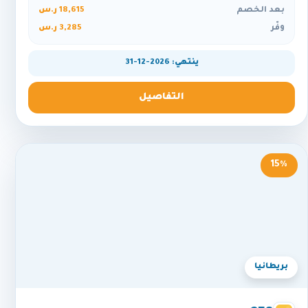
بعد الخصم
18,615 ر.س
وفّر
3,285 ر.س
ينتهي: 2026-12-31
التفاصيل
15%
بريطانيا