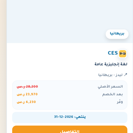
بريطانيا
CES
لغة إنجليزية عامة
📍 ليدز - بريطانيا
السعر الأصلي
28,200 ر.س
بعد الخصم
23,970 ر.س
وفّر
4,230 ر.س
ينتهي: 2026-12-31
التفاصيل