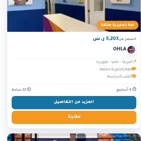
لغة إنجليزية مكثفة
5,203 ر.س
السعر من
OHLA
📍
أمريكا - تامبا - فلوريدا
🎓
لغة إنجليزية مكثفة
📚
الكتب الدراسية
⏱ 4 أسابيع
🕘 22 ساعة
المزيد من التفاصيل
مقارنة