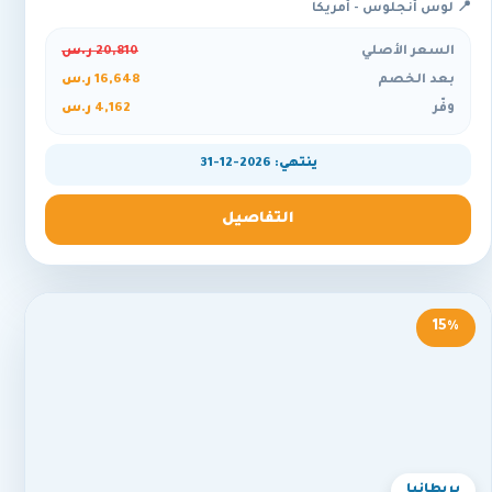
📍 لوس أنجلوس - أمريكا
السعر الأصلي
20,810 ر.س
بعد الخصم
16,648 ر.س
وفّر
4,162 ر.س
ينتهي: 2026-12-31
التفاصيل
15%
بريطانيا