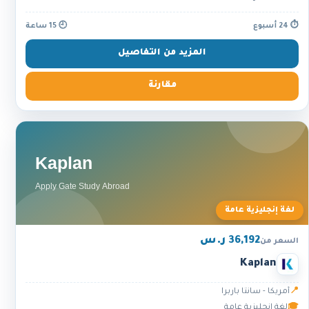
⏱ 24 أسبوع
🕘 15 ساعة
المزيد من التفاصيل
مقارنة
لغة إنجليزية عامة
36,192 ر.س
السعر من
Kaplan
📍
أمريكا - سانتا باربرا
🎓
لغة إنجليزية عامة