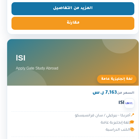
المزيد من التفاصيل
مقارنة
لغة إنجليزية عامة
7,163 ر.س
السعر من
lSI
📍
أمريكا - بيركيلي / سان فرانسيسكو
🎓
لغة إنجليزية عامة
📚
الكتب الدراسية