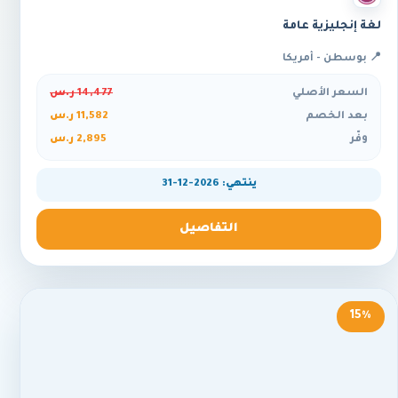
لغة إنجليزية عامة
📍 بوسطن - أمريكا
السعر الأصلي
14,477 ر.س
بعد الخصم
11,582 ر.س
وفّر
2,895 ر.س
ينتهي: 2026-12-31
التفاصيل
15%