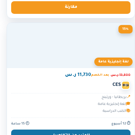
مقارنة
15%
لغة إنجليزية عامة
11,730 ر.س
13,800 ر.س
بعد الخصم
CES
📍
بريطانيا - ورثينج
🎓
لغة إنجليزية عامة
📚
الكتب الدراسية
⏱ 12 أسبوع
🕘 15 ساعة