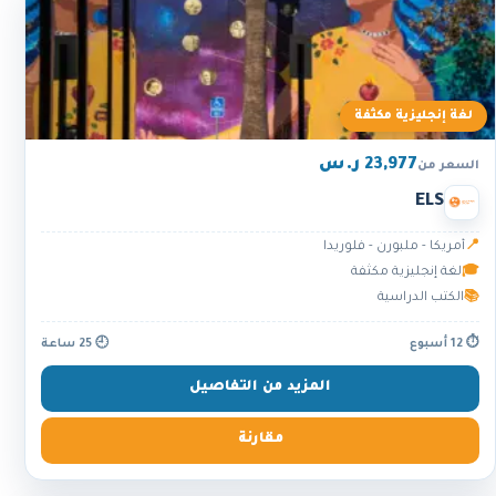
لغة إنجليزية مكثفة
23,977 ر.س
السعر من
ELS
📍
أمريكا - ملبورن - فلوريدا
🎓
لغة إنجليزية مكثفة
📚
الكتب الدراسية
⏱ 12 أسبوع
🕘 25 ساعة
المزيد من التفاصيل
مقارنة