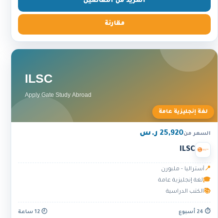
المزيد من التفاصيل
مقارنة
لغة إنجليزية عامة
25,920 ر.س
السعر من
ILSC
📍
أستراليا - ملبورن
🎓
لغة إنجليزية عامة
📚
الكتب الدراسية
⏱ 24 أسبوع
🕘 12 ساعة