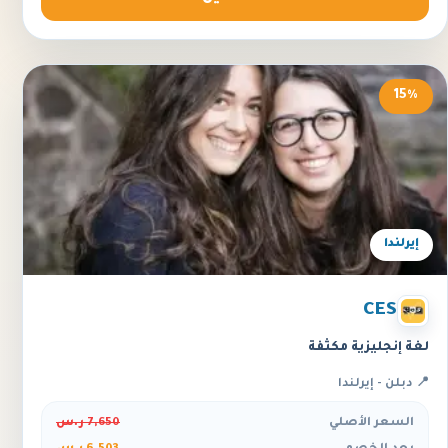
15%
إيرلندا
CES
لغة إنجليزية مكثفة
📍 دبلن - إيرلندا
السعر الأصلي
7,650 ر.س