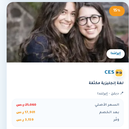
15%
إيرلندا
CES
لغة إنجليزية مكثفة
📍 دبلن - إيرلندا
السعر الأصلي
21,060 ر.س
بعد الخصم
17,901 ر.س
وفّر
3,159 ر.س