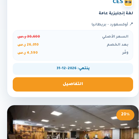
CES
لغة إنجليزية عامة
📍 أوكسفورد - بريطانيا
السعر الأصلي
30,600 ر.س
بعد الخصم
26,010 ر.س
وفّر
4,590 ر.س
ينتهي: 2026-12-31
التفاصيل
20%