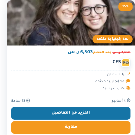
15%
لغة إنجليزية مكثفة
6,503 ر.س
7,650 ر.س
بعد الخصم
CES
📍
إيرلندا - دبلن
🎓
لغة إنجليزية مكثفة
📚
الكتب الدراسية
⏱ 4 أسابيع
🕘 23 ساعة
المزيد من التفاصيل
مقارنة