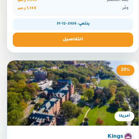
بعد الخصم
6,503 ر.س
وفّر
1,148 ر.س
ينتهي: 2026-12-31
التفاصيل
20%
أمريكا
Kings